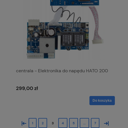
centrala - Elektronika do napędu HATO 200
299,00 zł
Do koszyka
«
»
1
2
3
4
5
...
7