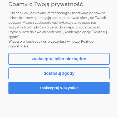
Dbamy o Twoją prywatność
Pliki cookies i pokrewne im technologie umożliwiają poprawne
działanie strony i pomagają nam dostosować ofertę do Twoich
potrzeb. Możesz zaakceptować wykorzystanie przez nas
wszystkich tych plików i przejść do sklepu lub dostosować
użycie plików do swoich preferencji, wybierając opcję "Dostosuj
PROFBRAM JACEK PYTEL
| ul. Wesoła 91, 34-300 Żywiec, woj. śląskie | E-
zgody".
mail:
biuro.profbram@gmail.com
Więcej o plikach cookies przeczytasz w naszej Polityce
Tel.: 663-960-697| NIP: 5532389225 REGON: 241495070
prywatności.
zaakceptuj tylko niezbędne
pokaż pełną wersję strony
dostosuj zgody
Sklep internetowy Shoper.pl
zaakceptuj wszystkie