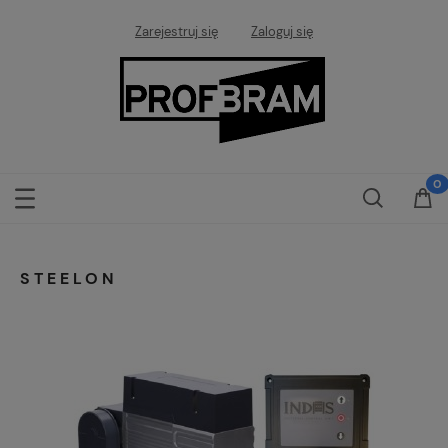
Zarejestruj się
Zaloguj się
STEELON