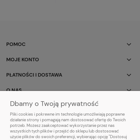
POMOC
MOJE KONTO
PŁATNOŚCI I DOSTAWA
O NAS
Dbamy o Twoją prywatność
Pliki cookies i pokrewne im technologie umożliwiają poprawne
działanie strony i pomagają nam dostosować ofertę do Twoich
potrzeb. Możesz zaakceptować wykorzystanie przez nas
wszystkich tych plików i przejść do sklepu lub dostosować
użycie plików do swoich preferencji, wybierając opcję "Dostosuj
PROFBRAM JACEK PYTEL
| ul. Wesoła 91, 34-300 Żywiec, woj. śląskie | E-