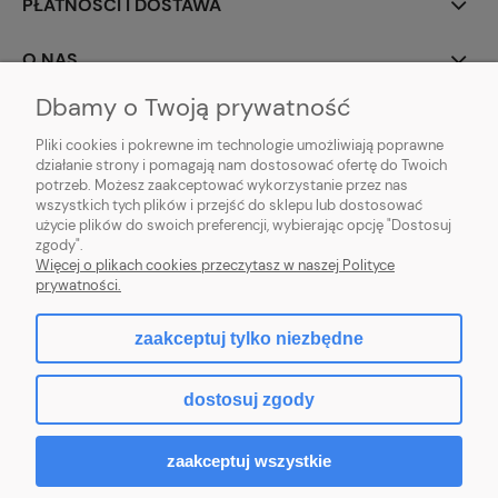
PŁATNOŚCI I DOSTAWA
O NAS
Dbamy o Twoją prywatność
Pliki cookies i pokrewne im technologie umożliwiają poprawne
działanie strony i pomagają nam dostosować ofertę do Twoich
potrzeb. Możesz zaakceptować wykorzystanie przez nas
wszystkich tych plików i przejść do sklepu lub dostosować
użycie plików do swoich preferencji, wybierając opcję "Dostosuj
PROFBRAM JACEK PYTEL
| ul. Wesoła 91, 34-300 Żywiec, woj. śląskie | E-
zgody".
mail:
biuro.profbram@gmail.com
Więcej o plikach cookies przeczytasz w naszej Polityce
Tel.: 663-960-697| NIP: 5532389225 REGON: 241495070
prywatności.
zaakceptuj tylko niezbędne
pokaż pełną wersję strony
dostosuj zgody
Sklep internetowy Shoper.pl
zaakceptuj wszystkie