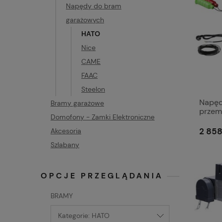
Napędy do bram
garażowych
HATO
Nice
CAME
FAAC
Steelon
Napęd
Bramy garażowe
przem
Domofony - Zamki Elektroniczne
2 858
Akcesoria
Szlabany
OPCJE PRZEGLĄDANIA
BRAMY
Kategorie: HATO