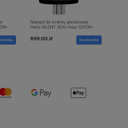
j
Napęd do bramy garażowej
00N-
Hato SILENT 300-moc 1200N-
2xpilot
899,00 zł
koszyka
Do koszyka