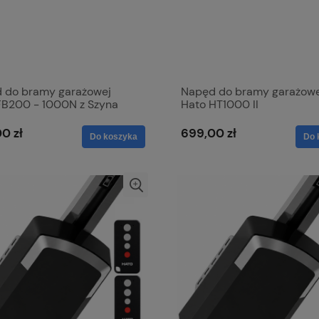
 do bramy garażowej
Napęd do bramy garażowe
FB200 - 1000N z Szyna
Hato HT1000 II
0 zł
699,00 zł
Do koszyka
Do 