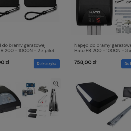
 do bramy garażowej
Napęd do bramy garażowe
B 200 - 1000N - 2 x pilot
Hato FB 200 - 1000N - 3 x
6 - BEZ SZYNY
HP 006
0 zł
758,00 zł
Do koszyka
Do 