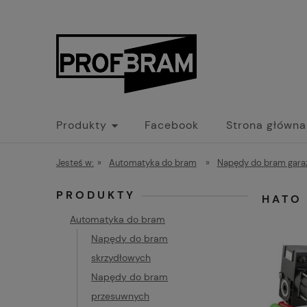
Produkty
Facebook
Strona główna
Jesteś w:
»
Automatyka do bram
»
Napędy do bram gar
PRODUKTY
HATO
Automatyka do bram
Napędy do bram
skrzydłowych
Napędy do bram
przesuwnych