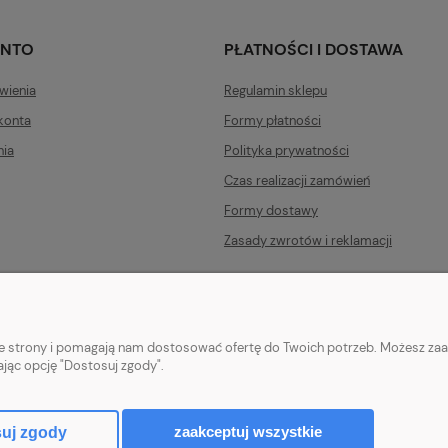
ONTO
PŁATNOŚCI I DOSTAWA
wienia
Regulamin sklepu
konta
Formy płatności
nia
Polityka prywatności
Czas realizacji zamówień
Formy dostawy
Zasady zwrotów i reklamacji
nie strony i pomagają nam dostosować ofertę do Twoich potrzeb. Możesz zaa
ając opcję "Dostosuj zgody".
CEK PYTEL
| ul. Wesoła 91, 34-300 Żywiec, woj. śląskie | E-mail:
biuro.prof
Tel.: 663-960-697| NIP: 5532389225 REGON: 241495070
zaakceptuj wszystkie
uj zgody