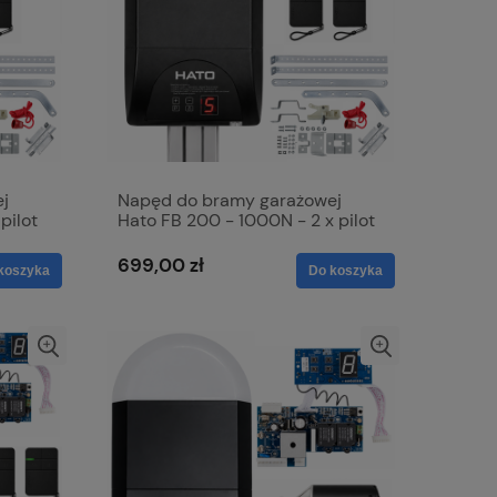
j
Napęd do bramy garażowej
pilot
Hato FB 200 - 1000N - 2 x pilot
HP 006
699,00 zł
koszyka
Do koszyka