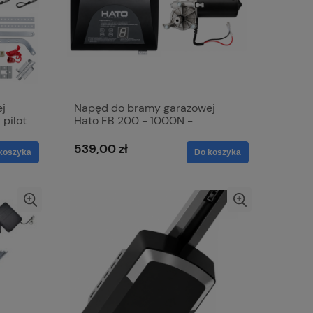
j
Napęd do bramy garażowej
 pilot
Hato FB 200 - 1000N -
GŁOWICA - SILNIK - CENTRALA
539,00 zł
koszyka
Do koszyka