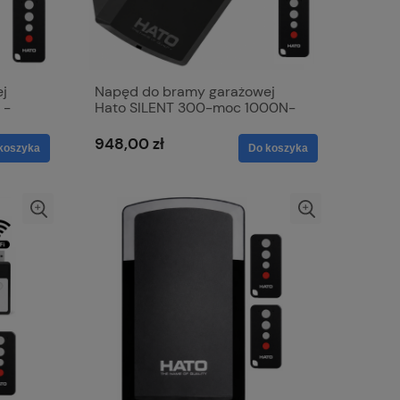
j
Napęd do bramy garażowej
 -
Hato SILENT 300-moc 1000N-
1xpilot + Moduł WiFi
948,00 zł
koszyka
Do koszyka