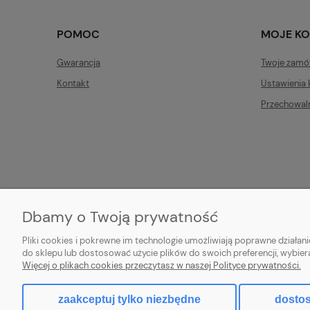
POMOC
MOJE K
Gwarancja
Twoje zamó
Kontakt
Ustawienia 
Przechowal
Dbamy o Twoją prywatność
Pliki cookies i pokrewne im technologie umożliwiają poprawne działa
do sklepu lub dostosować użycie plików do swoich preferencji, wybier
PROFBRAM JA
Więcej o plikach cookies przeczytasz w naszej Polityce prywatności.
zaakceptuj tylko niezbędne
dostos