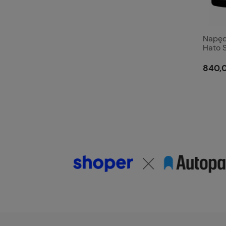
Napęd
Hato 
1xpilot
840,0