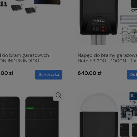
 do bram garażowych
Napęd do bramy garażowe
ON INDUS IND100
Hato FB 200 - 1000N - 1 x 
HP 006
,00 zł
640,00 zł
Do koszyka
Do 