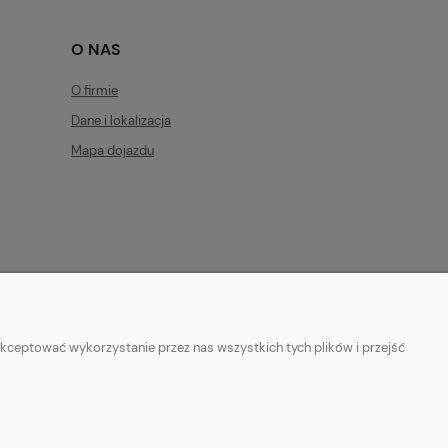
O NAS
O firmie
Dane i lokalizacja
Mapa dojazdu
kceptować wykorzystanie przez nas wszystkich tych plików i przejść
bram@gmail.com