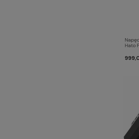
Napęd
Hato 
3,9m
999,0