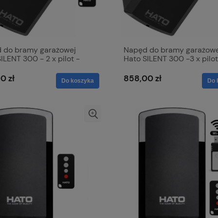
 do bramy garażowej
Napęd do bramy garażowe
ILENT 300 - 2 x pilot -
Hato SILENT 300 -3 x pilot
N
1000N
0 zł
858,00 zł
Do koszyka
Do 