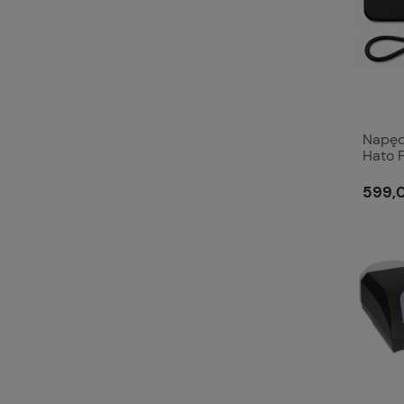
Napęd
Hato F
HP 00
599,0