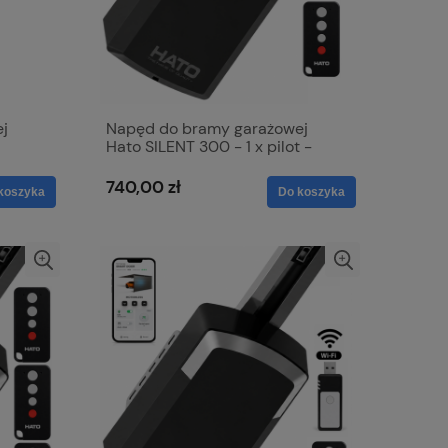
j
Napęd do bramy garażowej
Hato SILENT 300 - 1 x pilot -
1000N
740,00 zł
koszyka
Do koszyka