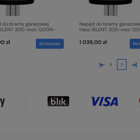
 do bramy garażowej
Napęd do bramy garażowe
SILENT 300-moc 1200N-
Hato SILENT 300-moc 12
1xpilot + Moduł WiFi
0 zł
1 039,00 zł
Do koszyka
Do 
«
»
1
2