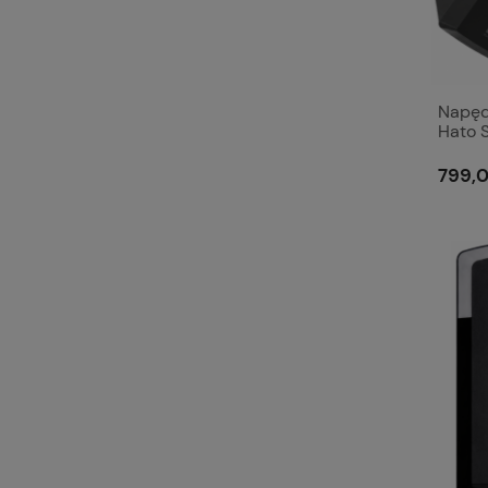
Napęd
Hato S
1000
799,0