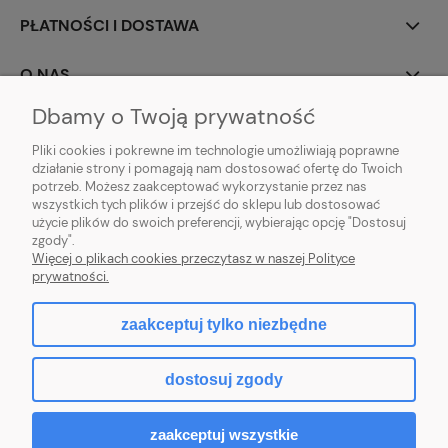
PŁATNOŚCI I DOSTAWA
O NAS
Dbamy o Twoją prywatność
Pliki cookies i pokrewne im technologie umożliwiają poprawne
działanie strony i pomagają nam dostosować ofertę do Twoich
potrzeb. Możesz zaakceptować wykorzystanie przez nas
wszystkich tych plików i przejść do sklepu lub dostosować
użycie plików do swoich preferencji, wybierając opcję "Dostosuj
PROFBRAM JACEK PYTEL
| ul. Wesoła 91, 34-300 Żywiec, woj. śląskie | E-
zgody".
mail:
biuro.profbram@gmail.com
Więcej o plikach cookies przeczytasz w naszej Polityce
Tel.: 663-960-697| NIP: 5532389225 REGON: 241495070
prywatności.
zaakceptuj tylko niezbędne
pokaż pełną wersję strony
dostosuj zgody
Sklep internetowy Shoper.pl
zaakceptuj wszystkie