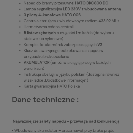
Napęd do bramy przesuwnej
HATO DKC800 DC
Lampa sygnalizacyjna
LED 230V z wbudowaną anteną
3 piloty 4-kanałowe HATO 006
Centrala sterująca z wbudowanym radiem 433,92 MHz
Hermetyczna osłona centrali
5 listew zębatych
o długości 1 m każda (do wyboru:
stalowe lub nylonowe)
Komplet fotokomórek zabezpieczających
V2
Klucz do awaryjnego odblokowania napędu w
przypadku braku zasilania
AKUMULATOR
(umożliwia ciągłą pracę w każdych
warunkach)
Instrukcja obsługi w języku polskim (dostępna również
w zakładce „Dodatkowe informacje”)
Karta gwarancyjna HATO Polska
Dane techniczne :
Najważniejsze zalety napędu – przewaga nad konkurencją
• Wbudowany akumulator – praca nawet przy braku prądu