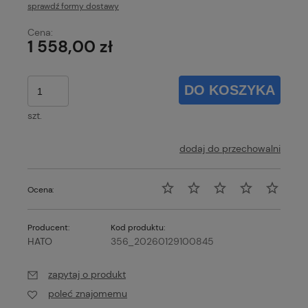
sprawdź formy dostawy
Cena nie zawiera ewentualnych kosztów płatności
Cena:
1 558,00 zł
DO KOSZYKA
szt.
dodaj do przechowalni
Ocena:
Producent:
Kod produktu:
HATO
356_20260129100845
zapytaj o produkt
poleć znajomemu