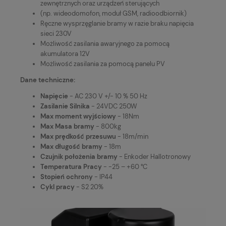
zewnętrznych oraz urządzeń sterujących
(np. wideodomofon, moduł GSM, radioodbiornik)
Ręczne wysprzęglanie bramy w razie braku napięcia
sieci 230V
Możliwość zasilania awaryjnego za pomocą
akumulatora 12V
Możliwość zasilania za pomocą panelu PV
Dane techniczne:
Napięcie
- AC 230 V +/- 10 % 50 Hz
Zasilanie Silnika
- 24VDC 250W
Max moment wyjściowy
- 18Nm
Max Masa bramy
- 800kg
Max prędkość przesuwu
- 18m/min
Max długość bramy
- 18m
Czujnik położenia bramy
- Enkoder Hallotronowy
Temperatura Pracy
- -25 – +60 °C
Stopień ochrony
- IP44
Cykl pracy
- S2 20%