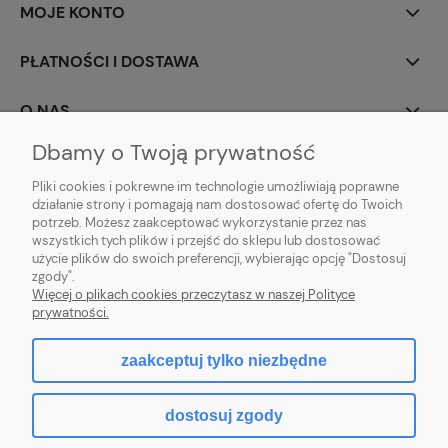
MOJE KONTO
PŁATNOŚCI I DOSTAWA
O NAS
Dbamy o Twoją prywatność
Pliki cookies i pokrewne im technologie umożliwiają poprawne
działanie strony i pomagają nam dostosować ofertę do Twoich
potrzeb. Możesz zaakceptować wykorzystanie przez nas
wszystkich tych plików i przejść do sklepu lub dostosować
użycie plików do swoich preferencji, wybierając opcję "Dostosuj
PROFBRAM JACEK PYTEL
| ul. Wesoła 91, 34-300 Żywiec, woj. śląskie | E-
zgody".
mail:
biuro.profbram@gmail.com
Więcej o plikach cookies przeczytasz w naszej Polityce
Tel.: 663-960-697| NIP: 5532389225 REGON: 241495070
prywatności.
zaakceptuj tylko niezbędne
pokaż pełną wersję strony
dostosuj zgody
Sklep internetowy Shoper.pl