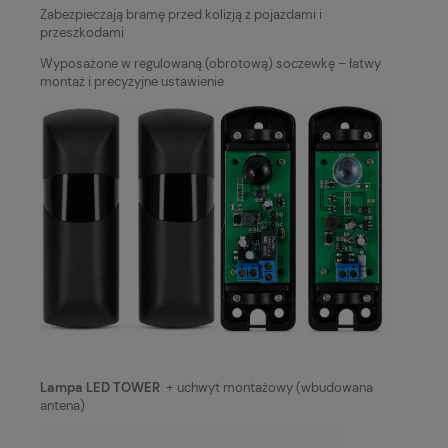
Zabezpieczają bramę przed kolizją z pojazdami i
przeszkodami
Wyposażone w regulowaną (obrotową) soczewkę – łatwy
montaż i precyzyjne ustawienie
Lampa LED TOWER
+ uchwyt montażowy (wbudowana
antena)