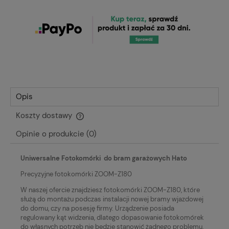
Opis
Koszty dostawy
Cena nie zawiera ewentualnych kosztów płatności
Opinie o produkcie (0)
Uniwersalne Fotokomórki do bram garażowych Hato
Precyzyjne fotokomórki ZOOM-Z180
W naszej ofercie znajdziesz fotokomórki ZOOM-Z180, które
służą do montażu podczas instalacji nowej bramy wjazdowej
do domu, czy na posesję firmy. Urządzenie posiada
regulowany kąt widzenia, dlatego dopasowanie fotokomórek
do własnych potrzeb nie będzie stanowić żadnego problemu.