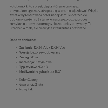
Fotokomórki to sprzęt, dzięki któremu unikniesz
przypadkowego zatrzaśnięcia się w bramie wjazdowej. Wiązka
światła wygenerowana przez nadajnik musi dotrzeć do
odbiornika, jeżeli coś stanie jej na przeszkodzie, proces
zamykania bramy automatycznie zostanie zatrzymany. To
urządzenia małe, ale niezwykle inteligentne i przydatne.
Dane techniczne:
Zasilanie:
12-24 Vdc / 12-24 Vac
Wersja bezprzewodowa:
nie
Zasięg:
20 m
Instalacja:
Natynkowa
Typ styków:
NC/NO
Możliwość regulacji:
tak 180°
Kolor:
Czarny
Gwarancja:
2 lata
Nowy:
tak