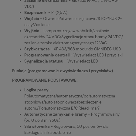
Zasilanie elektrozamka
- Blokada FAAC (12 VAC - 24
VDC)
Bezpieczniki
- F1 (2,5 A)
Wejścia
- Otwarcie/otwarcie częsciowe/STOP/BUS 2-
easy/Zasilanie
Wyjścia
- Lampa ostrzegawcza/silnik/zasilanie
akcesoriów 24 VDC/Sygnalizacja stanu bramy 24 VDC/
zasilanie zamka elektromagnetycznego 12 VAC
Szybkozłącze
- XF 433/868 moduł do OMNIDEC, USB
Programowanie centrali
- Wyświetlacz LED i przyciski
Sygnalizacja statusu
- Wyświetlacz LED
Funkcje (programowanie z wyświetlacza i przycisków)
PROGRAMOWANIE PODSTAWOWE:
Logika pracy
-
Półautomatyczna/automatyczna/półautomatyczna
stopniowa/auto stopniowa/zabezpieczenie
autom./Półautomatyczna B/C "dead-man"
Automatyczne zamykanie bramy
- Programowalny
(od 0 do 9 min 50s)
Siła siłownika
- Regulowana, 50 poziomów dla
każdego silnika oddzielnie