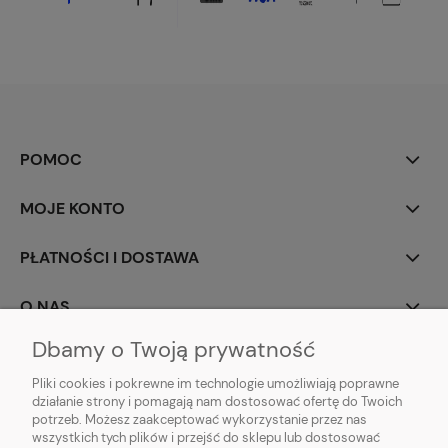
POMOC
MOJE KONTO
PŁATNOŚCI I DOSTAWA
O NAS
Dbamy o Twoją prywatność
Pliki cookies i pokrewne im technologie umożliwiają poprawne
działanie strony i pomagają nam dostosować ofertę do Twoich
potrzeb. Możesz zaakceptować wykorzystanie przez nas
wszystkich tych plików i przejść do sklepu lub dostosować