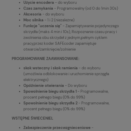
Użycie encodera
- do wyboru
Czas zamykania
- Programowalny (od 0 do 1min 30s)
Akcesoria
- do wyboru
Moc silnika
- 1 i 2 (niezależne)
Funkcje "uczenia się"
- Zapamiętywanie pojedynczego
skrzydła (maks 4 min i 10s), Rozpoznanie czasu pracy i
zwolnienia obu skrzydeł z jednym,pełnym cyklem
pracy,przez koder SAFEcoder zapamiętuje
otwarcie/zamknięcie/zolnienie
PROGRAMOWANIE ZAAWANSOWANE:
skok wsteczny i skok ramienia
- do wyboru
(umożliwia odblokowanie i uruchomienie sprzęgła
elektrycznego)
Opóźnienie otwierania
- Do wyboru
Spowolnienie biegu skrzydła 1
- Programowalne,
procent pełnego biegu (0% do 99%)
Spowolnienie biegu skrzydła 2
- Programowalne,
procent pełnego biegu (0% do 99%)
WSTĘPNE ŚWIECENIEL
Zabezpieczenie przecwzgnieceniowe
-