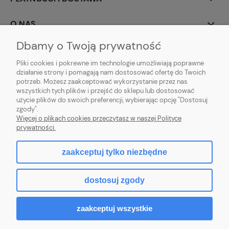
O NAS
Dbamy o Twoją prywatność
Pliki cookies i pokrewne im technologie umożliwiają poprawne
działanie strony i pomagają nam dostosować ofertę do Twoich
potrzeb. Możesz zaakceptować wykorzystanie przez nas
wszystkich tych plików i przejść do sklepu lub dostosować
użycie plików do swoich preferencji, wybierając opcję "Dostosuj
PROFBRAM JACEK PYTEL
| ul. Wesoła 91, 34-300 Żywiec, woj. śląskie | E-
zgody".
mail:
biuro.profbram@gmail.com
Więcej o plikach cookies przeczytasz w naszej Polityce
Tel.: 663-960-697| NIP: 5532389225 REGON: 241495070
prywatności.
zaakceptuj tylko niezbędne
pokaż pełną wersję strony
dostosuj zgody
Sklep internetowy Shoper.pl
zaakceptuj wszystkie