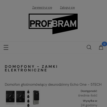
Zarejestruj się
Zaloguj się
DOMOFONY - ZAMKI
ELEKTRONICZNE
Domofon głośnomówiący dwurodzinny Echo One - 5TECH
Dostępność:
średnia ilość
Wysyłka w:
24 godziny