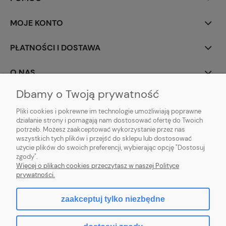
MOJE KONTO
PŁATNOŚCI I DOSTAWA
O NAS
Dbamy o Twoją prywatność
Pliki cookies i pokrewne im technologie umożliwiają poprawne
działanie strony i pomagają nam dostosować ofertę do Twoich
potrzeb. Możesz zaakceptować wykorzystanie przez nas
wszystkich tych plików i przejść do sklepu lub dostosować
użycie plików do swoich preferencji, wybierając opcję "Dostosuj
PROFBRAM JACEK PYTEL
| ul. Wesoła 91, 34-300 Żywiec, woj. śląskie | E-
zgody".
mail:
biuro.profbram@gmail.com
Więcej o plikach cookies przeczytasz w naszej Polityce
Tel.: 663-960-697| NIP: 5532389225 REGON: 241495070
prywatności.
zaakceptuj tylko niezbędne
pokaż pełną wersję strony